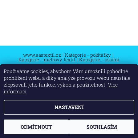
www.aaatextil.cz
|
Kategorie - polštářky
|
Kategorie - metrový textil
|
Kategorie - ostatní
Používáme cookies, abychom Vám umožnili pohodlné
prohlížení webu a díky analýze provozu webu neustále
zlepšovali jeho funkce, výkon a použitelnost.
Více
informací
2026 © www.aaatextil.cz, všechna práva vyhrazena
NASTAVENÍ
Vytvořil Shoptet
ODMÍTNOUT
SOUHLASÍM