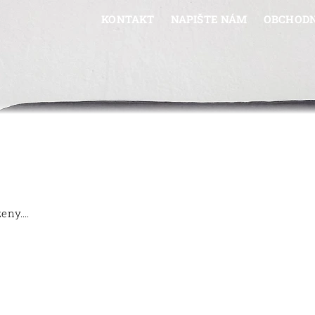
KONTAKT
NAPIŠTE NÁM
OBCHODN
ny....