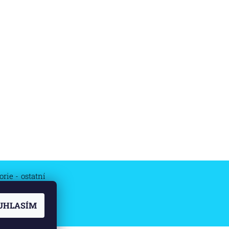
rie - ostatní
UHLASÍM