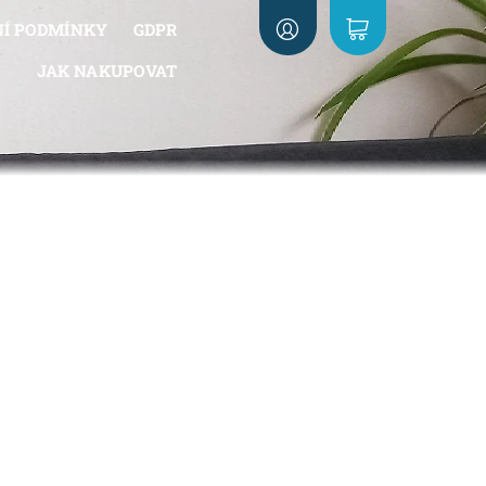
Í PODMÍNKY
GDPR
JAK NAKUPOVAT