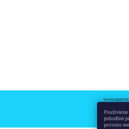
www.aaatext
Používáme 
pohodlné pr
provozu web