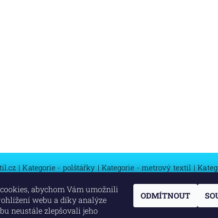
il.cz
|
Kategorie - polštářky
|
Kategorie - metrový textil
|
Katego
cookies, abychom Vám umožnili
ODMÍTNOUT
SO
ohlížení webu a díky analýze
u neustále zlepšovali jeho